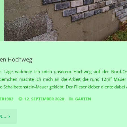
 den Hochweg
n Tage widmete ich mich unserem Hochweg auf der Nord-Ost
Riemchen machte ich mich an die Arbeit die rund 12m² Mauer 
ie Schalbetonstein-Mauer geklebt. Der Fliesenkleber diente dabei 
ER1982
12. SEPTEMBER 2020
GARTEN
"KLINKER
...