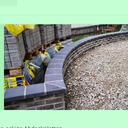
ERSTE
TREPPE
ZUM
HOCHWEG"