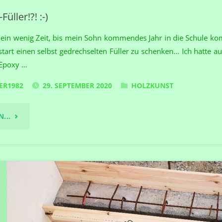
Füller!?! :-)
 ein wenig Zeit, bis mein Sohn kommendes Jahr in die Schule kom
art einen selbst gedrechselten Füller zu schenken… Ich hatte a
 Epoxy …
ER1982
29. SEPTEMBER 2020
HOLZKUNST
"EIN
...
BUNTSTIFT-
FÜLLER!?!
:-)"