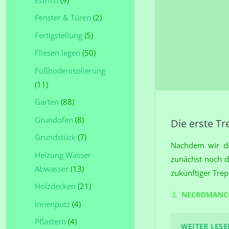
Fenster & Türen
(2)
Fertigstellung
(5)
Fliesen legen
(50)
Fußbodenisolierung
(11)
Garten
(88)
Grundofen
(8)
Die erste T
Grundstück
(7)
Nachdem wir di
Heizung Wasser
zunächst noch di
Abwasser
(13)
zukünftiger Trep
Holzdecken
(21)
NECROMANC
Innenputz
(4)
Pflastern
(4)
WEITER LESEN