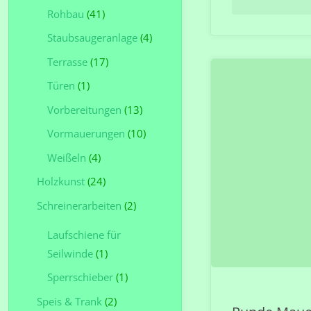
Rohbau
(41)
Staubsaugeranlage
(4)
Terrasse
(17)
Türen
(1)
Vorbereitungen
(13)
Vormauerungen
(10)
Weißeln
(4)
Holzkunst
(24)
Schreinerarbeiten
(2)
Laufschiene für
Seilwinde
(1)
Sperrschieber
(1)
Speis & Trank
(2)