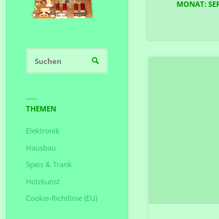
MONAT:
SE
Suchen
SUCHEN
nach:
THEMEN
Elektronik
Hausbau
Speis & Trank
Holzkunst
Cookie-Richtlinie (EU)