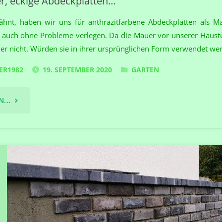
, eckige Abdeckplatten…
ähnt, haben wir uns für anthrazitfarbene Abdeckplatten als M
auch ohne Probleme verlegen. Da die Mauer vor unserer Haustür
ier nicht. Würden sie in ihrer ursprünglichen Form verwendet we
ER1982
19. SEPTEMBER 2020
GARTEN
"RUNDE
...
MAUER,
ECKIGE
ABDECKPLATTEN…"