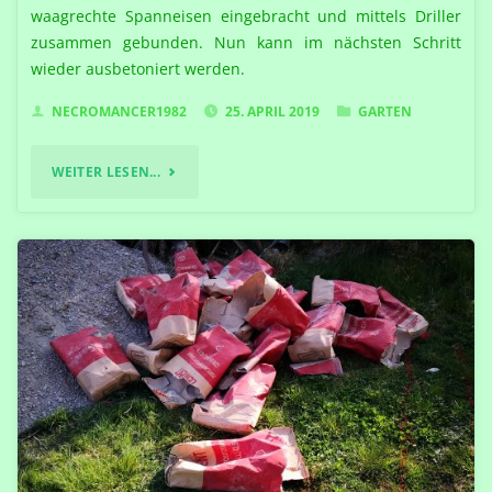
waagrechte Spanneisen eingebracht und mittels Driller
zusammen gebunden. Nun kann im nächsten Schritt
wieder ausbetoniert werden.
NECROMANCER1982
25. APRIL 2019
GARTEN
"UND
WEITER LESEN...
DER
ERSTE
ABSCHNITT
IST
TROCKEN
GEMAUERT"