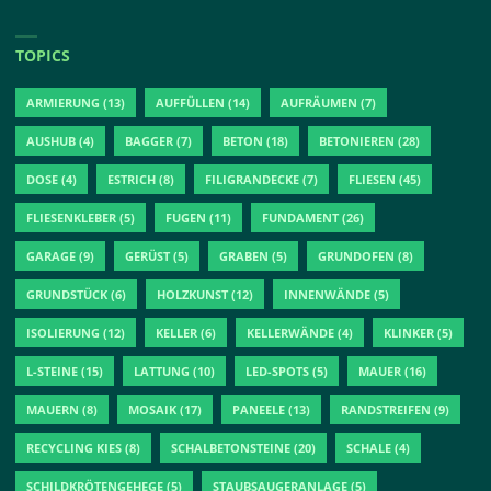
TOPICS
ARMIERUNG
(13)
AUFFÜLLEN
(14)
AUFRÄUMEN
(7)
AUSHUB
(4)
BAGGER
(7)
BETON
(18)
BETONIEREN
(28)
DOSE
(4)
ESTRICH
(8)
FILIGRANDECKE
(7)
FLIESEN
(45)
FLIESENKLEBER
(5)
FUGEN
(11)
FUNDAMENT
(26)
GARAGE
(9)
GERÜST
(5)
GRABEN
(5)
GRUNDOFEN
(8)
GRUNDSTÜCK
(6)
HOLZKUNST
(12)
INNENWÄNDE
(5)
ISOLIERUNG
(12)
KELLER
(6)
KELLERWÄNDE
(4)
KLINKER
(5)
L-STEINE
(15)
LATTUNG
(10)
LED-SPOTS
(5)
MAUER
(16)
MAUERN
(8)
MOSAIK
(17)
PANEELE
(13)
RANDSTREIFEN
(9)
RECYCLING KIES
(8)
SCHALBETONSTEINE
(20)
SCHALE
(4)
SCHILDKRÖTENGEHEGE
(5)
STAUBSAUGERANLAGE
(5)