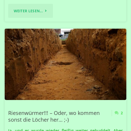
"SO,
WEITER LESEN...
UND
JETZT
WIEDER
MIT
ARMIERUNG!"
Riesenwürmer!!! – Oder, wo kommen
2
sonst die Löcher her… ;-)
Ja, und es wurde wieder fleißig weiter gebuddelt. Aber