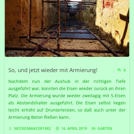
SPÄTER…"
So, und jetzt wieder mit Armierung!
0
Nachdem nun der Aushub in der richtigen Tiefe
ausgeführt war, konnten die Eisen wieder zurück an ihren
Platz. Die Armierung wurde wieder zweilagig mit S-Eisen
als Abstandshalter ausgeführt. Die Eisen selbst liegen
leicht erhöht auf Drunterleisten, so daß auch unter der
Armierung Beton fließen kann.
NECROMANCER1982
16. APRIL 2019
GARTEN