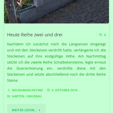
DIE
LÖCHER
HER…
Heute Reihe zwei und drei
0
;-)"
Nachdem ich zunächst noch die Längseisen eingelegt
und mit den Steckeisen verdrillt hatte, verlängerte ich die
Steckeisen auf ihre endgültige Höhe. Am Nachmittag
setzte ich die zweite Reihe Schalbetonsteine, legte erneut
die Querarmierung ein, verdrillte diese mit den
Steckeisen und setzte abschließend noch die dritte Reihe
Steine.
NECROMANCER1982
6. OKTOBER 2018
GARTEN
/
HAUSBAU
"HEUTE
WEITER LESEN...